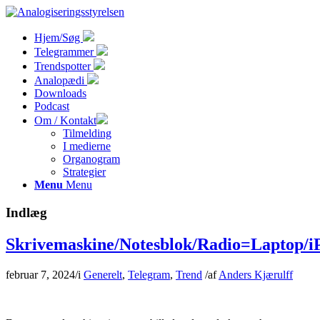
Hjem/Søg
Telegrammer
Trendspotter
Analopædi
Downloads
Podcast
Om / Kontakt
Tilmelding
I medierne
Organogram
Strategier
Menu
Menu
Indlæg
Skrivemaskine/Notesblok/Radio=Laptop/iP
februar 7, 2024
/
i
Generelt
,
Telegram
,
Trend
/
af
Anders Kjærulff