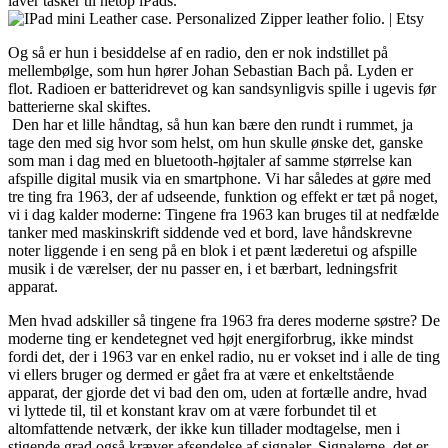
laver tasker til netop iPads.
Og så er hun i besiddelse af en radio, den er nok indstillet på
mellembølge, som hun hører Johan Sebastian Bach på. Lyden er
flot. Radioen er batteridrevet og kan sandsynligvis spille i ugevis før
batterierne skal skiftes.
Den har et lille håndtag, så hun kan bære den rundt i rummet, ja
tage den med sig hvor som helst, om hun skulle ønske det, ganske
som man i dag med en bluetooth-højtaler af samme størrelse kan
afspille digital musik via en smartphone. Vi har således at gøre med
tre ting fra 1963, der af udseende, funktion og effekt er tæt på noget,
vi i dag kalder moderne: Tingene fra 1963 kan bruges til at nedfælde
tanker med maskinskrift siddende ved et bord, lave håndskrevne
noter liggende i en seng på en blok i et pænt læderetui og afspille
musik i de værelser, der nu passer en, i et bærbart, ledningsfrit
apparat.
Men hvad adskiller så tingene fra 1963 fra deres moderne søstre? De
moderne ting er kendetegnet ved højt energiforbrug, ikke mindst
fordi det, der i 1963 var en enkel radio, nu er vokset ind i alle de ting
vi ellers bruger og dermed er gået fra at være et enkeltstående
apparat, der gjorde det vi bad den om, uden at fortælle andre, hvad
vi lyttede til, til et konstant krav om at være forbundet til et
altomfattende netværk, der ikke kun tillader modtagelse, men i
stigende grad også kræver afsendelse af signaler. Signalerne, det er