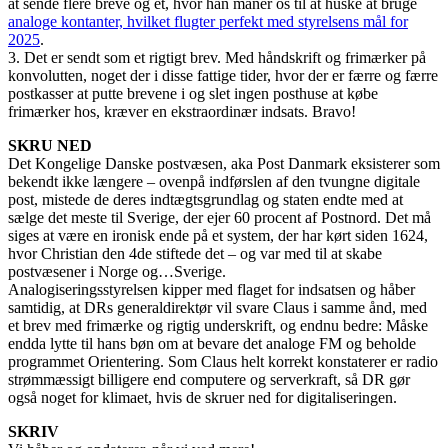
at sende flere breve og et, hvor han maner os til at huske at bruge
analoge kontanter, hvilket flugter perfekt med styrelsens mål for
2025
.
3. Det er sendt som et rigtigt brev. Med håndskrift og frimærker på
konvolutten, noget der i disse fattige tider, hvor der er færre og færre
postkasser at putte brevene i og slet ingen posthuse at købe
frimærker hos, kræver en ekstraordinær indsats. Bravo!
SKRU NED
Det Kongelige Danske postvæsen, aka Post Danmark eksisterer som
bekendt ikke længere – ovenpå indførslen af den tvungne digitale
post, mistede de deres indtægtsgrundlag og staten endte med at
sælge det meste til Sverige, der ejer 60 procent af Postnord. Det må
siges at være en ironisk ende på et system, der har kørt siden 1624,
hvor Christian den 4de stiftede det – og var med til at skabe
postvæsener i Norge og…Sverige.
Analogiseringsstyrelsen kipper med flaget for indsatsen og håber
samtidig, at DRs generaldirektør vil svare Claus i samme ånd, med
et brev med frimærke og rigtig underskrift, og endnu bedre: Måske
endda lytte til hans bøn om at bevare det analoge FM og beholde
programmet Orientering. Som Claus helt korrekt konstaterer er radio
strømmæssigt billigere end computere og serverkraft, så DR gør
også noget for klimaet, hvis de skruer ned for digitaliseringen.
SKRIV