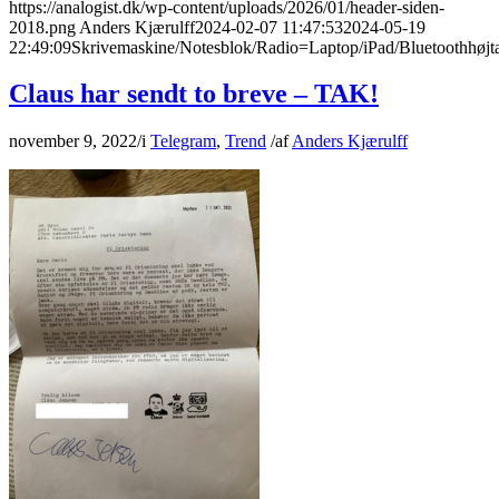
https://analogist.dk/wp-content/uploads/2026/01/header-siden-
2018.png
Anders Kjærulff
2024-02-07 11:47:53
2024-05-19
22:49:09
Skrivemaskine/Notesblok/Radio=Laptop/iPad/Bluetoothhøjta
Claus har sendt to breve – TAK!
november 9, 2022
/
i
Telegram
,
Trend
/
af
Anders Kjærulff