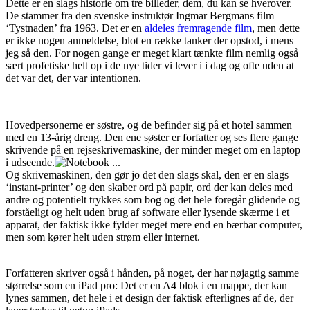
Dette er en slags historie om tre billeder, dem, du kan se hverover.
De stammer fra den svenske instruktør Ingmar Bergmans film
‘Tystnaden’ fra 1963. Det er en
aldeles fremragende film
, men dette
er ikke nogen anmeldelse, blot en række tanker der opstod, i mens
jeg så den. For nogen gange er meget klart tænkte film nemlig også
sært profetiske helt op i de nye tider vi lever i i dag og ofte uden at
det var det, der var intentionen.
Hovedpersonerne er søstre, og de befinder sig på et hotel sammen
med en 13-årig dreng. Den ene søster er forfatter og ses flere gange
skrivende på en rejseskrivemaskine, der minder meget om en laptop
i udseende.
Og skrivemaskinen, den gør jo det den slags skal, den er en slags
‘instant-printer’ og den skaber ord på papir, ord der kan deles med
andre og potentielt trykkes som bog og det hele foregår glidende og
forståeligt og helt uden brug af software eller lysende skærme i et
apparat, der faktisk ikke fylder meget mere end en bærbar computer,
men som kører helt uden strøm eller internet.
Forfatteren skriver også i hånden, på noget, der har nøjagtig samme
størrelse som en iPad pro: Det er en A4 blok i en mappe, der kan
lynes sammen, det hele i et design der faktisk efterlignes af de, der