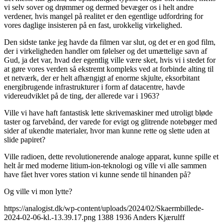
vi selv sover og drømmer og dermed bevæger os i helt andre
verdener, hvis mangel på realitet er den egentlige udfordring for
vores daglige insisteren på en fast, urokkelig virkelighed.
Den sidste tanke jeg havde da filmen var slut, og det er en god film,
der i virkeligheden handler om følelser og det umættelige savn af
Gud, ja det var, hvad der egentlig ville være sket, hvis vi i stedet for
at gøre vores verden så ekstremt kompleks ved at forbinde alting til
et netværk, der er helt afhængigt af enorme skjulte, eksorbitant
energibrugende infrastrukturer i form af datacentre, havde
videreudviklet på de ting, der allerede var i 1963?
Ville vi have haft fantastisk lette skrivemaskiner med utroligt bløde
taster og farvebånd, der varede for evigt og glitrende notebøger med
sider af ukendte materialer, hvor man kunne rette og slette uden at
slide papiret?
Ville radioen, dette revolutionerende analoge apparat, kunne spille et
helt år med moderne litium-ion-teknologi og ville vi alle sammen
have fået hver vores station vi kunne sende til hinanden på?
Og ville vi mon lytte?
https://analogist.dk/wp-content/uploads/2024/02/Skaermbillede-
2024-02-06-kl.-13.39.17.png
1388
1936
Anders Kjærulff