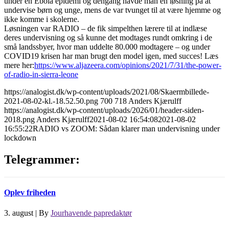
under en Ebola epidemi og dengang havde man en løsning på at
undervise børn og unge, mens de var tvunget til at være hjemme og
ikke komme i skolerne.
Løsningen var RADIO – de fik simpelthen lærere til at indlæse
deres undervisning og så kunne det modtages rundt omkring i de
små landssbyer, hvor man uddelte 80.000 modtagere – og under
COVID19 krisen har man brugt den model igen, med succes! Læs
mere her:
https://www.aljazeera.com/opinions/2021/7/31/the-power-
of-radio-in-sierra-leone
https://analogist.dk/wp-content/uploads/2021/08/Skaermbillede-
2021-08-02-kl.-18.52.50.png
700
718
Anders Kjærulff
https://analogist.dk/wp-content/uploads/2026/01/header-siden-
2018.png
Anders Kjærulff
2021-08-02 16:54:08
2021-08-02
16:55:22
RADIO vs ZOOM: Sådan klarer man undervisning under
lockdown
Telegrammer:
Oplev friheden
3. august
|
By
Jourhavende papredaktør