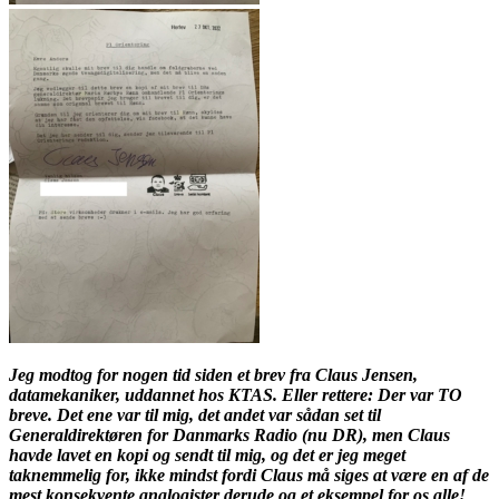
Jeg modtog for nogen tid siden et brev fra Claus Jensen,
datamekaniker, uddannet hos KTAS. Eller rettere: Der var TO
breve. Det ene var til mig, det andet var sådan set til
Generaldirektøren for Danmarks Radio (nu DR), men Claus
havde lavet en kopi og sendt til mig, og det er jeg meget
taknemmelig for, ikke mindst fordi Claus må siges at være en af de
mest konsekvente analogister derude og et eksempel for os alle!