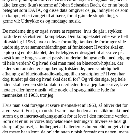
ikke længere (kun) tonerne af Johan Sebastian Bach, de er nu bredt
betegnet som DATA, og disse data omgiver os, ja, indhyller os som
en kappe, vi er tvunget til at bære, for at gøre de simple ting, vi
gerne vil: Udtrykke os og modtage musik.
De moderne ting er også svære at reparere, hvis de går i stykker,
fordi de er så ekstremt komplekse. Den kompleksitet ville være helt
uforståelig i 1963, hvor enhver fornuftigt tænkende forbruger ville
undre sig over sammenblandingen af funktioner: Hvorfor skal en
laptop og en iPad/tablet, der tydeligvis er designet til at skrive på,
også kunne bruges som et passivt underholdningsmedie med adgang
til hele verden? Og hvad skal man med en bluetooth-højtaler, der
lader som om den er singulær og fritstående, men samtidig helt
afhængig af bluetooth-radio-adgang til en smartphone? Hvem har
dog fundet på det og hvad skal det til for? Og vil det sige, jeg hele
tiden skal have en stikkontakt i nærheden for at jeg kan skrive, lave
notater eller høre musik, ville nogle af spørgsmålene lyde fra
mennesket af 1963, tror jeg.
Hvis man skal forsøge at svare mennesket af 1963, så bliver det for
alvor svært. For jo, man skal være i nærheden af en stikkontakt med
strøm og et internet-adgangspunkt for at leve i den moderne verden.
Som det er nu er vores tilsyneladende ledningsfri tilværelse tidsligt
skarpt afgrænset, ja indhegnet af batteriernes brændetid, noget vi for
det meste har glemt, da opladningen typisk foregår om natten, mens