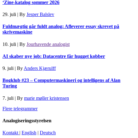
‘Zine-katalog sommer 2026
29. juli
|
By
Jesper Balslev
Fuldmægtig går fuldt analog: Afleverer essay skrevet på
skrivemaskine
10. juli
|
By
Jourhavende analogist
AI skaber nye job: Datacentre får hugget kobber
9. juli
|
By
Anders Kjærulff
Bogklub #23 – Computermaskineri og intelligens af Alan
Turing
7. juli
|
By
marie møller kristensen
Flere telegrammer
Analogiseringsstyrelsen
Kontakt
|
English
|
Deutsch