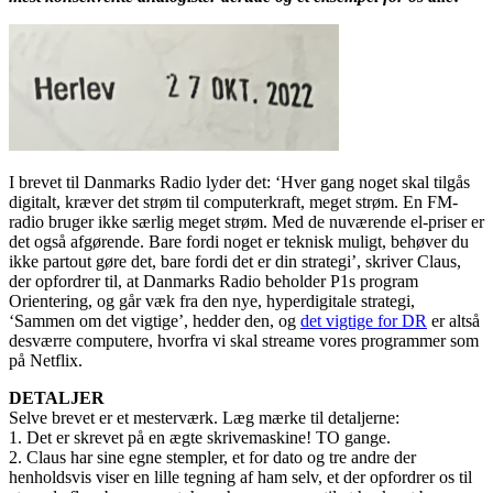
I brevet til Danmarks Radio lyder det: ‘Hver gang noget skal tilgås
digitalt, kræver det strøm til computerkraft, meget strøm. En FM-
radio bruger ikke særlig meget strøm. Med de nuværende el-priser er
det også afgørende. Bare fordi noget er teknisk muligt, behøver du
ikke partout gøre det, bare fordi det er din strategi’, skriver Claus,
der opfordrer til, at Danmarks Radio beholder P1s program
Orientering, og går væk fra den nye, hyperdigitale strategi,
‘Sammen om det vigtige’, hedder den, og
det vigtige for DR
er altså
desværre computere, hvorfra vi skal streame vores programmer som
på Netflix.
DETALJER
Selve brevet er et mesterværk. Læg mærke til detaljerne:
1. Det er skrevet på en ægte skrivemaskine! TO gange.
2. Claus har sine egne stempler, et for dato og tre andre der
henholdsvis viser en lille tegning af ham selv, et der opfordrer os til