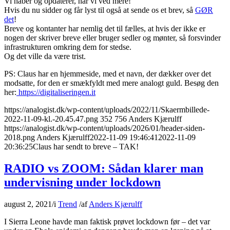
Vi håber og opdaterer, når vi ved mere!
Hvis du nu sidder og får lyst til også at sende os et brev, så
GØR
det
!
Breve og kontanter har nemlig det til fælles, at hvis der ikke er
nogen der skriver breve eller bruger sedler og mønter, så forsvinder
infrastrukturen omkring dem for stedse.
Og det ville da være trist.
PS: Claus har en hjemmeside, med et navn, der dækker over det
modsatte, for den er smækfyldt med mere analogt guld. Besøg den
her:
https://digitaliseringen.it
https://analogist.dk/wp-content/uploads/2022/11/Skaermbillede-
2022-11-09-kl.-20.45.47.png
352
756
Anders Kjærulff
https://analogist.dk/wp-content/uploads/2026/01/header-siden-
2018.png
Anders Kjærulff
2022-11-09 19:46:41
2022-11-09
20:36:25
Claus har sendt to breve – TAK!
RADIO vs ZOOM: Sådan klarer man
undervisning under lockdown
august 2, 2021
/
i
Trend
/
af
Anders Kjærulff
I Sierra Leone havde man faktisk prøvet lockdown før – det var