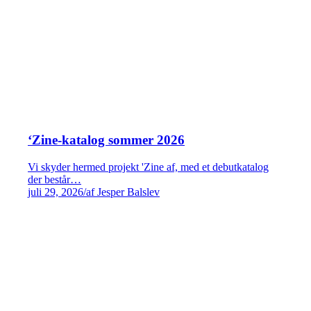
‘Zine-katalog sommer 2026
Vi skyder hermed projekt 'Zine af, med et debutkatalog
der består…
juli 29, 2026
/
af Jesper Balslev