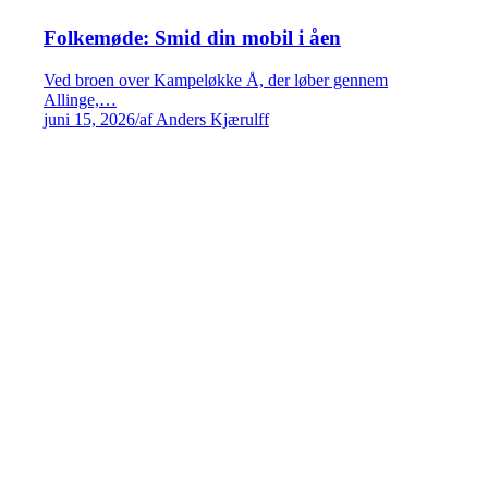
Folkemøde: Smid din mobil i åen
Ved broen over Kampeløkke Å, der løber gennem
Allinge,…
juni 15, 2026
/
af Anders Kjærulff