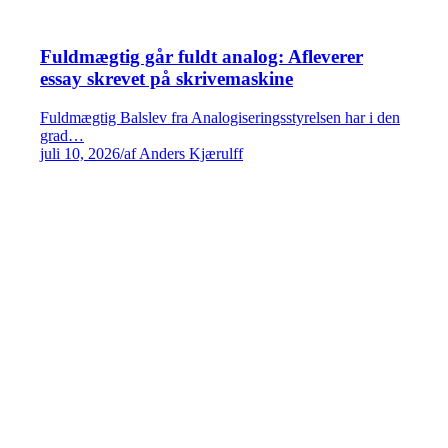
Fuldmægtig går fuldt analog: Afleverer
essay skrevet på skrivemaskine
Fuldmægtig Balslev fra Analogiseringsstyrelsen har i den
grad…
juli 10, 2026
/
af Anders Kjærulff