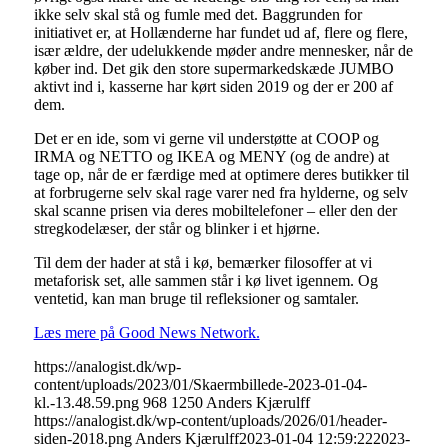
ikke selv skal stå og fumle med det. Baggrunden for
initiativet er, at Hollænderne har fundet ud af, flere og flere,
især ældre, der udelukkende møder andre mennesker, når de
køber ind. Det gik den store supermarkedskæde JUMBO
aktivt ind i, kasserne har kørt siden 2019 og der er 200 af
dem.
Det er en ide, som vi gerne vil understøtte at COOP og
IRMA og NETTO og IKEA og MENY (og de andre) at
tage op, når de er færdige med at optimere deres butikker til
at forbrugerne selv skal rage varer ned fra hylderne, og selv
skal scanne prisen via deres mobiltelefoner – eller den der
stregkodelæser, der står og blinker i et hjørne.
Til dem der hader at stå i kø, bemærker filosoffer at vi
metaforisk set, alle sammen står i kø livet igennem. Og
ventetid, kan man bruge til refleksioner og samtaler.
Læs mere på Good News Network.
https://analogist.dk/wp-
content/uploads/2023/01/Skaermbillede-2023-01-04-
kl.-13.48.59.png
968
1250
Anders Kjærulff
https://analogist.dk/wp-content/uploads/2026/01/header-
siden-2018.png
Anders Kjærulff
2023-01-04 12:59:22
2023-