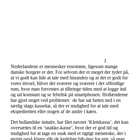
I
Nederlandene er mennesker ensomme, ligesom mange
danske borgere er det. For selvom der er meget der tyder på,
at vi godt kan lide at tale med hinanden og at det er godt for
vores trivsel, bliver det sværere og sværere i det offentlige
rum, hvor man forventes at tilbringe tiden med at logge ind
og ud konstant og se febrilsk på smartphonen. Hollænderne
har gjort noget ved problemet: de har sat farten ned i en
særlig slags kassekø, så der er mulighed for at tale med
ekspedienten eller nogen af de andre i køen.
Det hollandske initativ, har fået navnet ‘Kletskassa’, det kan
oversættes til en ‘snakke-kasse’, hvor der er god tid og
mulighed for at tage en snak med et rigtigt menneske, der i
øvrigt også klarer alle de kedelige bib-ting for een, så man