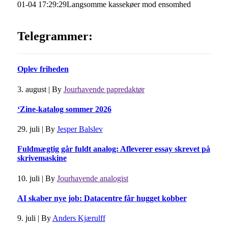
01-04 17:29:29
Langsomme kassekøer mod ensomhed
Telegrammer:
Oplev friheden
3. august
|
By
Jourhavende papredaktør
‘Zine-katalog sommer 2026
29. juli
|
By
Jesper Balslev
Fuldmægtig går fuldt analog: Afleverer essay skrevet på
skrivemaskine
10. juli
|
By
Jourhavende analogist
AI skaber nye job: Datacentre får hugget kobber
9. juli
|
By
Anders Kjærulff