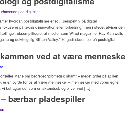
nologi og postdigitalisme
urhavende postdigitalist
Cramer hvordan postdigitalisme er et …perspektiv på digital
fokuserer på teknisk innovation eller forbedring, men i stedet afviser den
ortællinger, eksemplificeret af medier som Wired magazine, Ray Kurzweils
lse og selvfølgelig Silicon Valley.* Et godt eksempel på postdigital
skammen ved at være menneske
ev
fortæller Marie om begrebet “prometisk skam” – meget tyder på at den
t er en byrde for os at være mennesker – mennesker med vores egne
, vi betragter det som en skændsel, og bliver ved […]
– bærbar pladespiller
ren