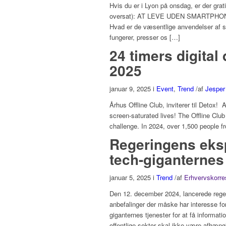
Hvis du er i Lyon på onsdag, er der gra
oversat): AT LEVE UDEN SMARTPHONES: 
Hvad er de væsentlige anvendelser af s
fungerer, presser os […]
24 timers digital
2025
januar 9, 2025
i
Event
,
Trend
/
af
Jesper
Århus Offline Club, inviterer til Detox! ​
screen-saturated lives! ​The Offline Club
challenge. In 2024, over 1,500 people f
Regeringens ekspe
tech-giganternes 
januar 5, 2025
i
Trend
/
af
Erhvervskorr
Den 12. december 2024, lancerede reger
anbefalinger der måske har interesse for
giganternes tjenester for at få informat
offentlige sektor skal ikke være afhæng