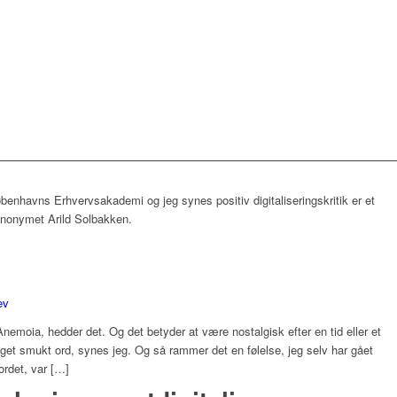
øbenhavns Erhvervsakademi og jeg synes positiv digitaliseringskritik er et
ynonymet Arild Solbakken.
ev
 Anemoia, hedder det. Og det betyder at være nostalgisk efter en tid eller et
eget smukt ord, synes jeg. Og så rammer det en følelse, jeg selv har gået
ordet, var […]