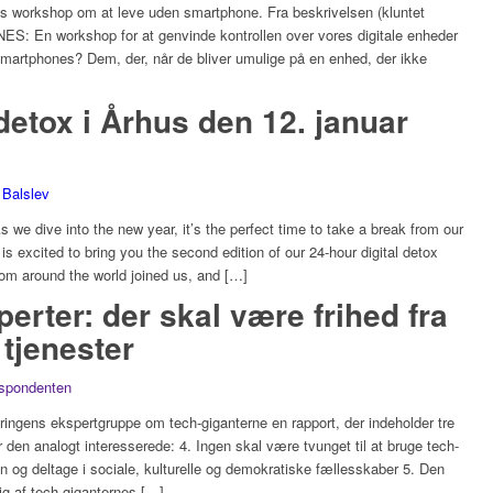
tis workshop om at leve uden smartphone. Fra beskrivelsen (kluntet
En workshop for at genvinde kontrollen over vores digitale enheder
martphones? Dem, der, når de bliver umulige på en enhed, der ikke
 detox i Århus den 12. januar
 Balslev
 As we dive into the new year, it’s the perfect time to take a break from our
 is excited to bring you the second edition of our 24-hour digital detox
rom around the world joined us, and […]
rter: der skal være frihed fra
tjenester
espondenten
ingens ekspertgruppe om tech-giganterne en rapport, der indeholder tre
 den analogt interesserede: 4. Ingen skal være tvunget til at bruge tech-
ion og deltage i sociale, kulturelle og demokratiske fællesskaber 5. Den
ig af tech-giganternes […]