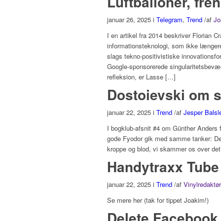
Luftballoner, fre
januar 26, 2025
i
Telegram
,
Trend
/
af
Jo
I en artikel fra 2014 beskriver Florian 
informationsteknologi, som ikke længere 
slags tekno-positivistiske innovationsf
Google-sponsorerede singularitetsbevæge
refleksion, er Lasse […]
Dostoievski om 
januar 22, 2025
i
Trend
/
af
Jesper Balsl
I bogklub-afsnit #4 om Günther Anders 
gode Fyodor gik med samme tanker: De
kroppe og blod, vi skammer os over det
Handytraxx Tube 
januar 22, 2025
i
Trend
/
af
Vinylredaktø
Se mere her (tak for tippet Joakim!)
Delete Facebook