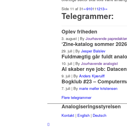
Side 11 af 31
«
‹
9
10
11
12
13
›
»
Telegrammer:
Oplev friheden
3. august
|
By
Jourhavende papredaktør
‘Zine-katalog sommer 2026
29. juli
|
By
Jesper Balslev
Fuldmægtig går fuldt analo
10. juli
|
By
Jourhavende analogist
AI skaber nye job: Datacen
9. juli
|
By
Anders Kjærulff
Bogklub #23 – Computermas
7. juli
|
By
marie møller kristensen
Flere telegrammer
Analogiseringsstyrelsen
Kontakt
|
English
|
Deutsch