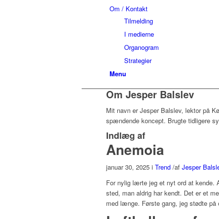
Om / Kontakt
Tilmelding
I medierne
Organogram
Strategier
Menu
Om
Jesper Balslev
Mit navn er Jesper Balslev, lektor på K
spændende koncept. Brugte tidligere s
Indlæg af
Anemoia
januar 30, 2025
i
Trend
/
af
Jesper Balsl
For nylig lærte jeg et nyt ord at kende.
sted, man aldrig har kendt. Det er et m
med længe. Første gang, jeg stødte på 