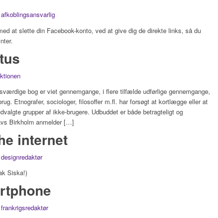
afkoblingsansvarlig
ed at slette din Facebook-konto, ved at give dig de direkte links, så du
nter.
tus
aktionen
esværdige bog er viet gennemgange, i flere tilfælde udførlige gennemgange,
brug. Etnografer, sociologer, filosoffer m.fl. har forsøgt at kortlægge eller at
udvalgte grupper af ikke-brugere. Udbuddet er både betragteligt og
vs Birkholm anmelder […]
he internet
designredaktør
ak Siska!)
artphone
frankrigsredaktør