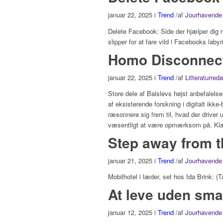
januar 22, 2025
i
Trend
/
af
Jourhavende 
Delete Facebook: Side der hjælper dig m
slipper for at fare vild i Facebooks labyri
Homo Disconnec
januar 22, 2025
i
Trend
/
af
Litteraturred
Store dele af Balslevs højst anbefalels
af eksisterende forskning i digitalt ikke-
ræsonnere sig frem til, hvad der driver 
væsentligt at være opmærksom på. Kla
Step away from t
januar 21, 2025
i
Trend
/
af
Jourhavende 
Mobilhotel i læder, set hos Ida Brink: (T
At leve uden sm
januar 12, 2025
i
Trend
/
af
Jourhavende 