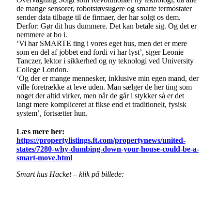
de mange sensorer, robotstøvsugere og smarte termostater
sender data tilbage til de firmaer, der har solgt os dem.
Derfor: Gør dit hus dummere. Det kan betale sig. Og det er
nemmere at bo i.
‘Vi har SMARTE ting i vores eget hus, men det er mere
som en del af jobbet end fordi vi har lyst’, siger Leonie
Tanczer, lektor i sikkerhed og ny teknologi ved University
College London.
‘Og der er mange mennesker, inklusive min egen mand, der
ville foretrække at leve uden. Man sælger de her ting som
noget der altid virker, men når de går i stykker så er det
langt mere kompliceret at fikse end et traditionelt, fysisk
system’, fortsætter hun.
Læs mere her:
https://propertylistings.ft.com/propertynews/united-
states/7280-why-dumbing-down-your-house-could-be-a-
smart-move.html
Smart hus Hacket – klik på billede: