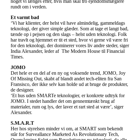
noget vi længes efter, hvis man skal tro ejendomsmæglere
rundt om i verden.
Et varmt bad
‘Vi har klienter, der helst vil have almindelig, gammeldags
teknologi, der giver simple glæder. Som at tage et langt bad,
tænde op i pejsen og den slags – helst uden teknologi. Folk
har travlt og hjemmet er tit et sted, hvor vi gerne vil være fri
for den teknologi, der dominerer vores liv andre steder, siger
India Alexander, leder af The Modern House til Financial
Times.
JOMO
Det hele er en del af en ny og voksende trend, JOMO, Joy
Of Missing Out, skabt af blandt andet tech-eliten fra San
Fransisco, der ikke selv kan holde ud at bruge de produkter,
de designer.
‘Et hus uden SMARTe teknologier, er konkrete udtryk for
JOMO. I stedet handler det om gennemtænkt brug af
materialer, rum og lys, der laver et rart sted at være’, siger
Alexander.
S.M.A.R.T
Her hos styrelsen minder vi om, at SMART som bekendt
står for Surveallance Marketed As Revolutionary Tech,
Overvågning Solgt som Revolutionær ny teknologi, da alle