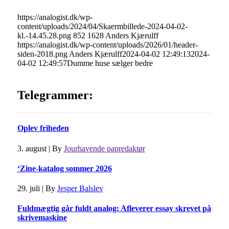
https://analogist.dk/wp-
content/uploads/2024/04/Skaermbillede-2024-04-02-
kl.-14.45.28.png
852
1628
Anders Kjærulff
https://analogist.dk/wp-content/uploads/2026/01/header-
siden-2018.png
Anders Kjærulff
2024-04-02 12:49:13
2024-
04-02 12:49:57
Dumme huse sælger bedre
Telegrammer:
Oplev friheden
3. august
|
By
Jourhavende papredaktør
‘Zine-katalog sommer 2026
29. juli
|
By
Jesper Balslev
Fuldmægtig går fuldt analog: Afleverer essay skrevet på
skrivemaskine