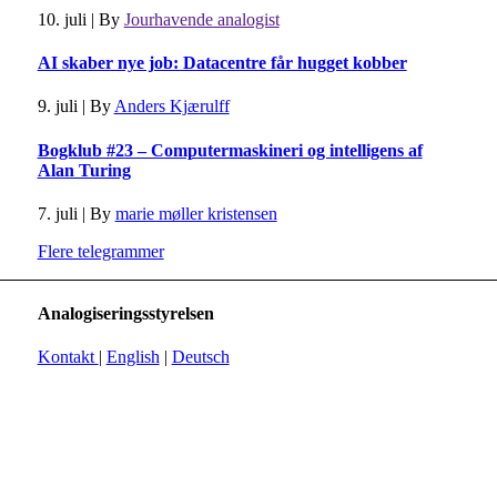
10. juli
|
By
Jourhavende analogist
AI skaber nye job: Datacentre får hugget kobber
9. juli
|
By
Anders Kjærulff
Bogklub #23 – Computermaskineri og intelligens af
Alan Turing
7. juli
|
By
marie møller kristensen
Flere telegrammer
Analogiseringsstyrelsen
Kontakt
|
English
|
Deutsch